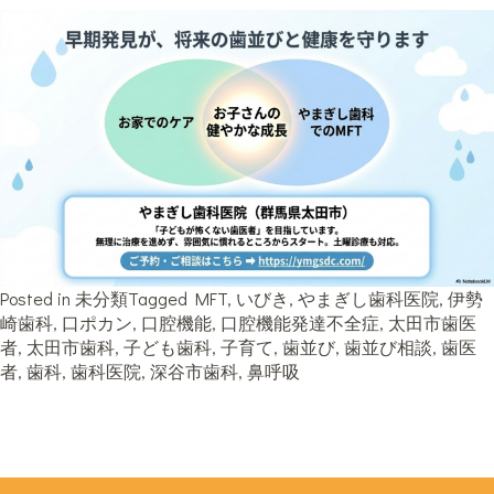
Posted in
未分類
Tagged
MFT
,
いびき
,
やまぎし歯科医院
,
伊勢
崎歯科
,
口ポカン
,
口腔機能
,
口腔機能発達不全症
,
太田市歯医
者
,
太田市歯科
,
子ども歯科
,
子育て
,
歯並び
,
歯並び相談
,
歯医
者
,
歯科
,
歯科医院
,
深谷市歯科
,
鼻呼吸